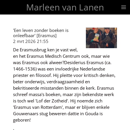
Marleen van Lanen
Ga
direct
naar
de
'Een leven zonder boeken is
hoofdinhoud
onleefbaar' [Erasmus]
2 mrt 2026
21:55
De Erasmusbrug ken je vast wel,
en het Erasmus Medisch Centrum ook, maar wie
was Erasmus ook alweer?Desiderius Erasmus (ca.
1466-1536) was een invloedrijke Nederlandse
priester en filosoof. Hij pleitte voor kritisch denken,
beter onderwijs, verdraagzaamheid en
bekritiseerde misstanden binnen de kerk. Erasmus
schreef massa's boeken, maar zijn bekendste werk
is toch wel 'Lof der Zotheid'. Hij noemde zich
'Erasmus van Rotterdam', maar er blijven enkele
Gouwenaars stug beweren dattie in Gouda is
geboren!