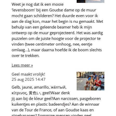
Weet je nog dat ik een mooie
'levensboom' bij een Goudse dame op de muur
mocht gaan schilderen? Het duurde even voor ik
aan de slag kon, maar het begin is nu gemaakt. Met
behulp van een geleende beamer heb ik mijn
ontwerp op de muur geprojecteerd. Het was aardig
puzzelen om de juiste hoogte voor de projector te
vinden (twee centimeter omhoog, nee, eentje
omlaag...), maar daarna hoefde ik de boom slechts
over te trekken.
Lees meer »
Geel maakt vrolijk!
25 aug 2025
14:47
Gelb, jaune, amarillo, жёлтый,
κίτρινος, 黄色い, geel!Waar denk
jij aan bij de kleur geel?Aan narcissen, pasgeboren
kuikentjes en plastic badeendjes? Aan de winnaar
van de Tour de France, of aan Goudse kaas en
rijpebananen? Sommige mensen vinden geel