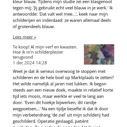
kleur blauw. Tijdens mijn studie zei een klasgenoot
tegen mij: 'Jij gebruikt echt veel blauw in je werk.' Ik
antwoordde: 'Dat valt wel mee...', keek naar mijn
schilderijen en inderdaad: ze waren allemaal deels
of grotendeels blauw.
Lees meer »
Te koop! Al mijn verf en kwasten.
Hoe ik m'n schilderplezier
terugvond
1 dec 2024
14:28
Weet je dat ik serieus overwoog te stoppen met
schilderen en de hele boel op Marktplaats te zetten?
Het wilde namelijk al jaren niet lukken. Ik begon
steeds aan een nieuw doek, maakte in relatief korte
tijd iets moois, maar werkte er veel te lang aan
door. 'Even dit hoekje bijwerken, dit randje
wegpoetsen...' Na een tijdje besefte ik dat ik door
mijn verbeterdrang 'de ziel' uit mijn schilderij had
geschilderd. Operatie geslaagd, patiënt